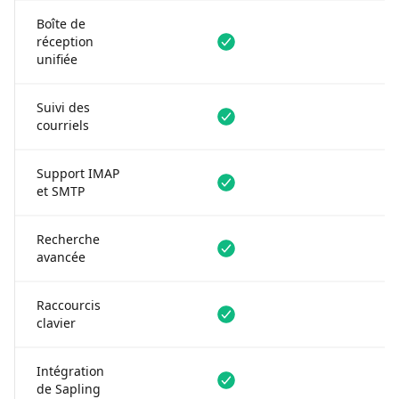
Boîte de
Disponible
Non dispon
réception
unifiée
Suivi des
Disponible
Non dispon
courriels
Support IMAP
Disponible
Non dispon
et SMTP
Recherche
Disponible
Disponible
avancée
Raccourcis
Disponible
Disponible
clavier
Intégration
Disponible
Disponible
de Sapling