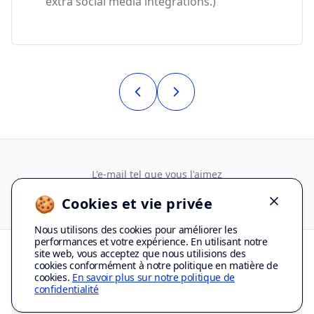
extra social media integrations.)
L'e-mail tel que vous l'aimez
🍪
Cookies et vie privée
Dismiss
Nous utilisons des cookies pour améliorer les
performances et votre expérience. En utilisant notre
site web, vous acceptez que nous utilisions des
cookies conformément à notre politique en matière de
© Copyright 2012-2026 Mailbird ™ Tous droits réservés.
Conditions d'utilisation
cookies.
En savoir plus sur notre politique de
Politique de confidentialité
Plan du site
Logos from clearbit.com
confidentialité
Fait avec