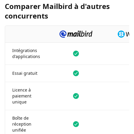
Comparer Mailbird à d'autres
concurrents
Intégrations
Disponible
Disponible
d'applications
Disponible
Disponible
Essai gratuit
Licence à
Disponible
Non dispon
paiement
unique
Boîte de
Disponible
Non dispon
réception
unifiée