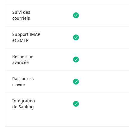
Suivi des
Disponible
Non dispon
courriels
Support IMAP
Disponible
Non dispon
et SMTP
Recherche
Disponible
Disponible
avancée
Raccourcis
Disponible
Disponible
clavier
Intégration
Disponible
Disponible
de Sapling