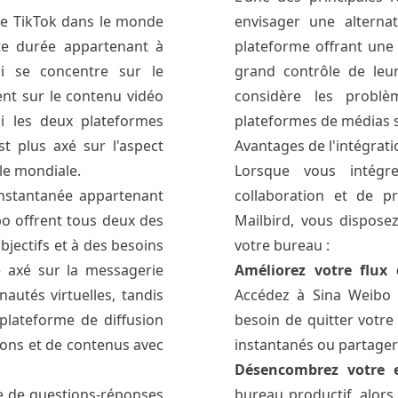
e TikTok dans le monde
envisager une alterna
rte durée appartenant à
plateforme offrant une 
i se concentre sur le
grand contrôle de leur
ent sur le contenu vidéo
considère les problèm
 Si les deux plateformes
plateformes de médias s
st plus axé sur l'aspect
Avantages de l'intégrat
lle mondiale.
Lorsque vous intégr
nstantanée appartenant
collaboration et de pr
o offrent tous deux des
Mailbird, vous disposez
bjectifs et à des besoins
votre bureau :
 axé sur la messagerie
Améliorez votre flux 
nautés virtuelles, tandis
Accédez à Sina Weibo d
lateforme de diffusion
besoin de quitter votr
ions et de contenus avec
instantanés ou partager
Désencombrez votre e
e de questions-réponses
bureau productif, alors 