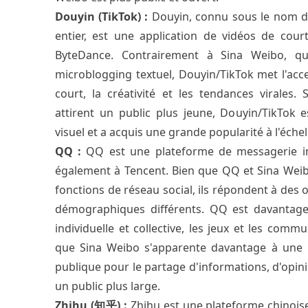
Douyin (TikTok) :
Douyin, connu sous le nom d
entier, est une application de vidéos de cou
ByteDance. Contrairement à Sina Weibo, qu
microblogging textuel, Douyin/TikTok met l'acc
court, la créativité et les tendances virales.
attirent un public plus jeune, Douyin/TikTok e
visuel et a acquis une grande popularité à l'éche
QQ :
QQ est une plateforme de messagerie i
également à Tencent. Bien que QQ et Sina Weib
fonctions de réseau social, ils répondent à des o
démographiques différents. QQ est davantage
individuelle et collective, les jeux et les commu
que Sina Weibo s'apparente davantage à une p
publique pour le partage d'informations, d'opin
un public plus large.
Zhihu (知乎) :
Zhihu est une plateforme chinois