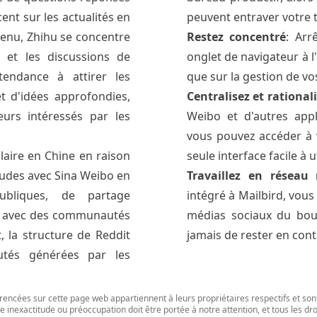
ent sur les actualités en
peuvent entraver votre t
tenu, Zhihu se concentre
Restez concentré
: Arr
e et les discussions de
onglet de navigateur à l'
tendance à attirer les
que sur la gestion de vo
t d'idées approfondies,
Centralisez et rational
eurs intéressés par les
Weibo et d'autres appl
vous pouvez accéder à v
laire en Chine en raison
seule interface facile à ut
itudes avec Sina Weibo en
Travaillez en réseau
bliques, de partage
intégré à Mailbird, vous 
t avec des communautés
médias sociaux du bout 
, la structure de Reddit
jamais de rester en cont
utés générées par les
férencées sur cette page web appartiennent à leurs propriétaires respectifs et son
e inexactitude ou préoccupation doit être portée à notre attention, et tous les dr