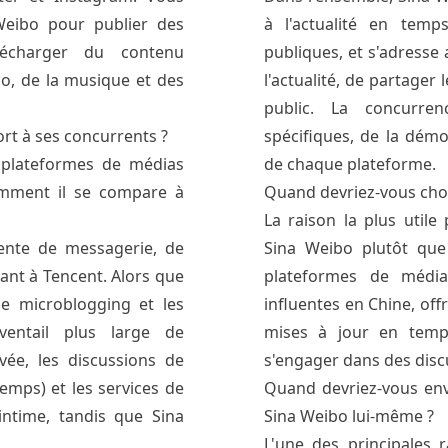
 Weibo pour publier des
à l'actualité en temp
lécharger du contenu
publiques, et s'adresse 
io, de la musique et des
l'actualité, de partager
public. La concurren
rt à ses concurrents ?
spécifiques, de la dém
 plateformes de médias
de chaque plateforme.
omment il se compare à
Quand devriez-vous choi
La raison la plus utile 
ente de messagerie, de
Sina Weibo plutôt que
nt à Tencent. Alors que
plateformes de média
e microblogging et les
influentes en Chine, off
ventail plus large de
mises à jour en tem
vée, les discussions de
s'engager dans des disc
emps) et les services de
Quand devriez-vous env
intime, tandis que Sina
Sina Weibo lui-même ?
L'une des principales r