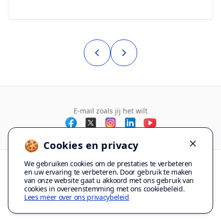
E-mail zoals jij het wilt
🍪
Cookies en privacy
Dismiss
We gebruiken cookies om de prestaties te verbeteren
en uw ervaring te verbeteren. Door gebruik te maken
van onze website gaat u akkoord met ons gebruik van
© Copyright 2012-2026 Mailbird ™ Alle rechten voorbehouden.
cookies in overeenstemming met ons cookiebeleid.
Algemene voorwaarden
Privacybeleid
Sitemap
Logos from clearbit.com
Lees meer over ons privacybeleid
Gemaakt met