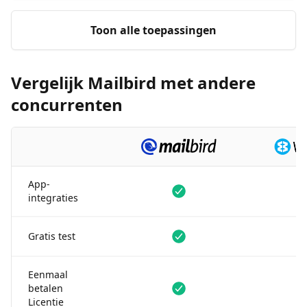
Toon alle toepassingen
Vergelijk Mailbird met andere
concurrenten
App-
Beschikbaar
Beschikba
integraties
Beschikbaar
Beschikba
Gratis test
Eenmaal
Beschikbaar
Niet besc
betalen
Licentie