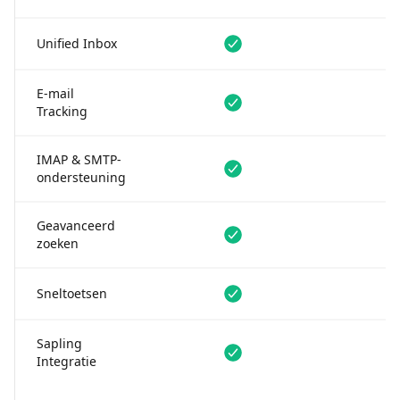
Beschikbaar
Niet besc
Unified Inbox
E-mail
Beschikbaar
Niet besc
Tracking
IMAP & SMTP-
Beschikbaar
Niet besc
ondersteuning
Geavanceerd
Beschikbaar
Beschikba
zoeken
Beschikbaar
Beschikba
Sneltoetsen
Sapling
Beschikbaar
Beschikba
Integratie