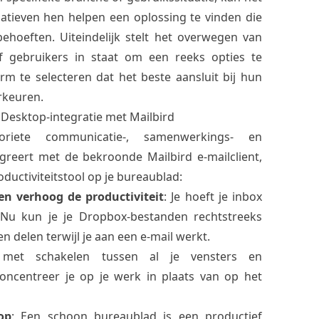
atieven hen helpen een oplossing te vinden die
behoeften. Uiteindelijk stelt het overwegen van
f gebruikers in staat om een reeks opties te
rm te selecteren dat het beste aansluit bij hun
rkeuren.
Desktop-integratie met Mailbird
riete communicatie-, samenwerkings- en
egreert met de bekroonde Mailbird e-mailclient,
oductiviteitstool op je bureaublad:
en verhoog de productiviteit
: Je hoeft je inbox
 Nu kun je je Dropbox-bestanden rechtstreeks
n delen terwijl je aan een e-mail werkt.
 met schakelen tussen al je vensters en
ncentreer je op je werk in plaats van op het
op
: Een schoon bureaublad is een productief