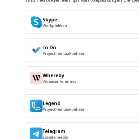
Vind hieronder een lijst van toepassingen die ge
Skype
Werkplekken
To Do
Project- en taakbeheer
Whereby
Videoconferenties
Legend
Project- en taakbeheer
Telegram
Sociale media