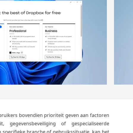
bruikers bovendien prioriteit geven aan factoren
eit, gegevensbeveiliging of gespecialiseerde
specifieke branche of gebruikssituatie, kan het