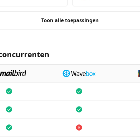
Toon alle toepassingen
 concurrenten
aar
Beschikbaar
Beschikb
aar
Beschikbaar
Beschikb
aar
Niet beschikbaar
Niet bes