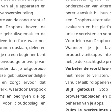
van al je apparaten en
onderzoeken van altern
vensversleuteling.
beter aansluit bij hun 
te van de concurrentie?
een Dropbox-alternatie
 om Dropbox boven de
evalueren en het platfo
de gebruiksgemak en de
unieke vereisten en voo
ieve interface waarmee
Voordelen van Dropbox 
unnen opslaan, delen en
Wanneer je je favo
 je nu een beginner bent
productiviteitsapps int
 eenvoudige ontwerp van
heb je de krachtigste pr
der dat je uitgebreide
Verbeter de workflow 
eze gebruiksvriendelijke
niet meer te verlaten.
e en zorgt ervoor dat
vanuit Mailbird openen e
werk, waardoor Dropbox
Blijf gefocust
: Stop
ams en bedrijven die op
browsertabbladen en co
g voor cloudopslag en
beheren van je apps.
Ruim je werkruimte 