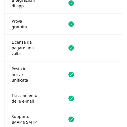
Integrazioni
Disponibile
Disponibile
di app
Prova
Disponibile
Disponibile
gratuita
Licenza da
Disponibile
Non dispon
pagare una
volta
Posta in
Disponibile
Non dispon
arrivo
unificata
Tracciamento
Disponibile
Non dispon
delle e-mail
Supporto
Disponibile
Non dispon
IMAP e SMTP